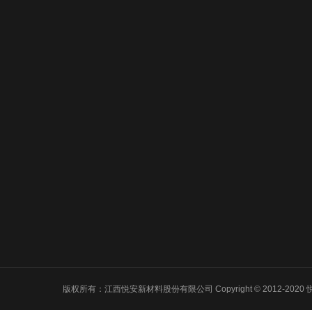
关于悦安
新闻中心
产品中心
公司简介
公司新闻
羰基铁粉系
董事长致辞
产品动态
软磁粉末系
企业文化
行业新闻
雾化合金粉
发展历程
喂料产品系
资质荣誉
3D打印系列
品质保证
吸波材料
版权所有：江西悦安新材料股份有限公司 Copyright © 2012-2020